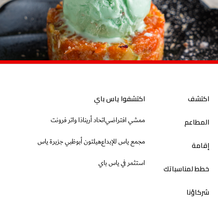
اكتشف
اكتشفوا ياس باي
ممشي افتراضي
اتحاد أرينا
ذا واتر فرونت
المطاعم
مجمع ياس للإبداع
هيلتون أبوظبي جزيرة ياس
إقامة
استثمر في ياس باي
خطط لمناسباتك
شركاؤنا